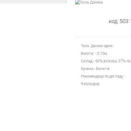
код:
503 
Тюль Данзон однот.
Висота - 3,15м
Склад - 63% віскоза, 37% п
Країна - Бельгія
Рекомендації по догляду
-
9 кольорів