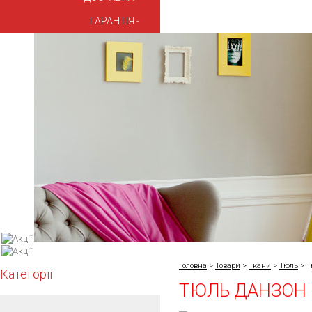
ГАРАНТІЯ
Головна
>
Товари
>
Ткани
>
Тюль
>
Т
Категорії
ТЮЛЬ ДАНЗОН