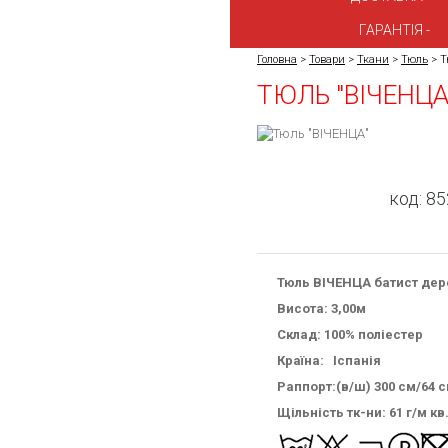
ГАРАНТІЯ
Головна
>
Товари
>
Ткани
>
Тюль
>
Т
ТЮЛЬ "ВІЧЕНЦА
код:
85
Тюль ВІЧЕНЦА батист дер
Висота: 3,00м
Склад: 100% поліестер
Країна: Іспанія
Раппорт:(в/ш) 300 см/64 
Щільність тк-ни: 61 г/м кв