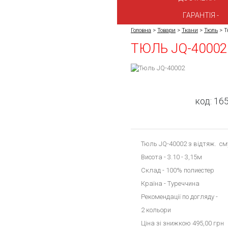
ГАРАНТІЯ
Головна
>
Товари
>
Ткани
>
Тюль
>
Т
ТЮЛЬ JQ-40002
код:
165
Тюль JQ-40002 з відтяж. с
Висота -
3.10
- 3,15м
Склад - 100% полиестер
Країна - Туреччина
Рекомендації по догляду -
2 кольори
Ціна зі знижкою 495,00 грн