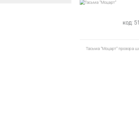
код:
5
Тасьма "Моцарт" прозора шир