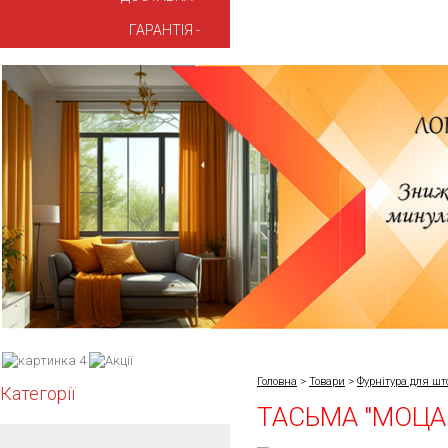
ГАРАНТІЯ
Головна
>
Товари
>
Фурнітура для шт
Категорії
ТАСЬМА "МОЦА