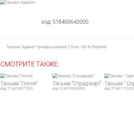
код:
516400642000
Тасьма "Адажіо" прозора ширина 7,0 см. 100 % Polyester
СМОТРИТЕ ТАКЖЕ:
Тасьма "Лючія"
Тасьма "Страдіварі"
Тасьма " Се
код: 516419477000
код: 516419460000
код: 5164117300