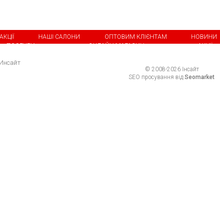
АКЦІЇ
НАШІ САЛОНИ
ОПТОВИМ КЛІЄНТАМ
НОВИНИ
ПОСЛУГИ
ОНЛАЙН-МАГАЗИН
АКЦІЇ
© 2008-2026 Інсайт
SEO просування від
Seomarket