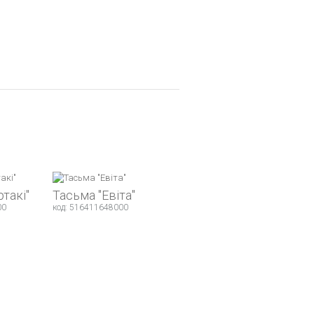
ртакі"
Тасьма "Евіта"
00
код: 516411648000