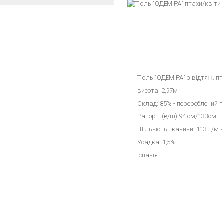
Тюль "ОДЕМІРА" з відтяж. п
висота: 2,97м
Склад: 85% - перероблений п
Рапорт: (в/ш) 94 см/133см
Щільність тканини: 113 г/м.
Усадка: 1,5%
Іспанія