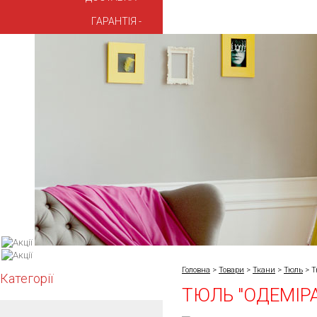
ГАРАНТІЯ
Головна
>
Товари
>
Ткани
>
Тюль
>
Т
Категорії
ТЮЛЬ "ОДЕМІРА