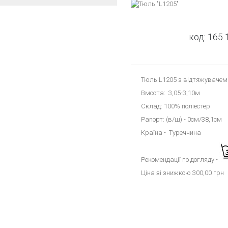
код:
165 
Тюль L1205 з відтяжувачем
Вмсота: 3,05-3,10м
Склад: 100% поліестер
Рапорт: (в/ш) - 0см/38,1см
Країна - Туреччина
Рекомендації по догляду -
Ціна зі знижкою 300,00 грн