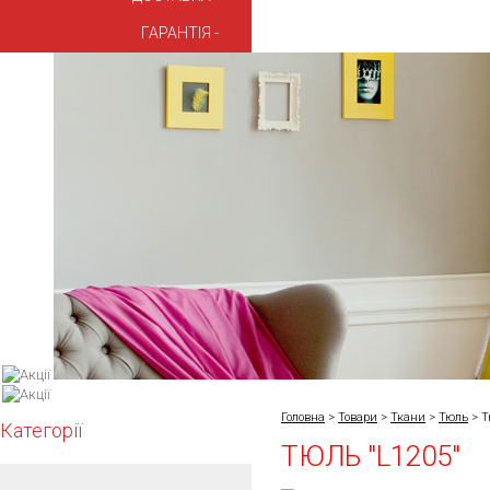
ГАРАНТІЯ
Головна
>
Товари
>
Ткани
>
Тюль
>
Т
Категорії
ТЮЛЬ "L1205"