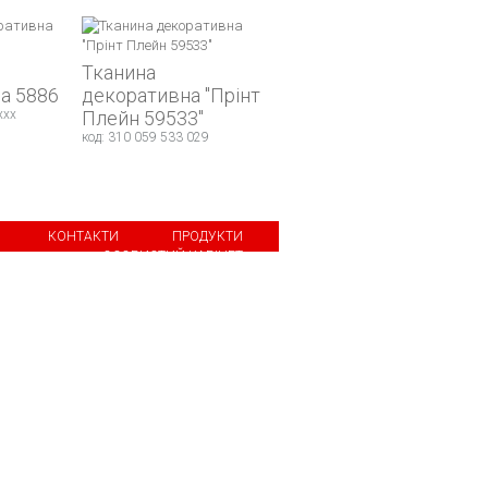
Тканина
а 5886
декоративна "Прінт
xxx
Плейн 59533"
код: 310 059 533 029
КОНТАКТИ
ПРОДУКТИ
ОСОБИСТИЙ КАБІНЕТ