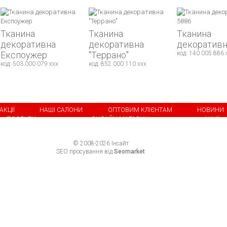
Тканина
Тканина
Тканина
декоративна
декоративна
декоративн
Експоужер
"Террано"
код: 140 005 886 
код: 503 000 079 xxx
код: 852 000 110 xxx
АКЦІЇ
НАШІ САЛОНИ
ОПТОВИМ КЛІЄНТАМ
НОВИНИ
ПОСЛУГИ
ОНЛАЙН-МАГАЗИН
АКЦІЇ
© 2008-2026 Інсайт
SEO просування від
Seomarket