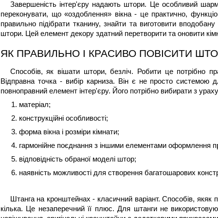
Завершеність інтер'єру надають штори. Це особливий шарм, 
переконувати, що «оздоблення» вікна - це практично, функціо
правильно підібрати тканину, знайти та виготовити вподобану 
штори.
 Цей елемент декору здатний перетворити та оновити кімн
ЯК ПРАВИЛЬНО І КРАСИВО ПОВІСИТИ ШТ
Способів, 
як вішати штори
, безліч. Робити це потрібно п
Відправна точка - вибір карниза. Він є не просто системою д
повноправний елемент інтер'єру. Його потрібно вибирати з ураху
1. матеріал;
2. конструкційні особливості;
3. форма вікна і розміри кімнати;
4. гармонійне поєднання з іншими елементами оформлення п
5. відповідність обраної моделі штор;
6. наявність можливості для створення багатошарових констр
Штанга на кронштейнах - класичний варіант. Способів, як
як 
кілька. Це незаперечний її плюс. Для штанги не використову