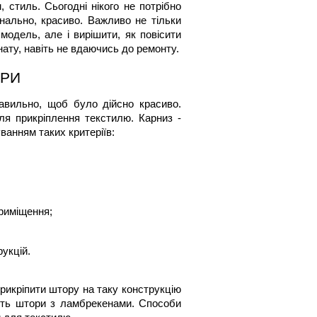
стиль. Сьогодні нікого не потрібно 
нально, красиво. Важливо не тільки 
модель, але і вирішити, 
як повісити 
ату, навіть не вдаючись до ремонту.
ОРИ
равильно, щоб було дійсно красиво. 
ля прикріплення текстилю. Карниз - 
ванням таких критеріїв:
риміщення;
укцій.
прикріпити штору
 на таку конструкцію 
ють штори з ламбрекенами. Способи 