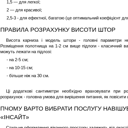
1,5 — для легкої;
2 — для красивої;
2,5-3 - для ефектної, багатою (це оптимальний коефіцієнт дл
ПРАВИЛА РОЗРАХУНКУ ВИСОТИ ШТОР
Висота карниза і модель штори - головні параметри не
Розміщення полотнища на 1-2 см вище підлоги - класичний ва
можуть лежати на підлозі: 
- на 2-5 см;
- на 10-15 см;
- більше ніж на 30 см.
Ці додаткові сантиметри необхідно враховувати при ро
розрахунок - головна умова для вирішення питання, 
як повісити
ПЧОМУ ВАРТО ВИБРАТИ ПОСЛУГУ НАВІШУВ
«ІНСАЙТ»
Стильне оформлення віконного простору залежить від якості 