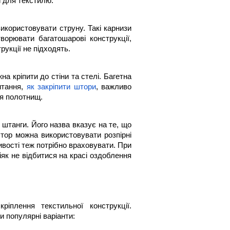
 для текстилю.
икористовувати струну. Такі карнизи 
орювати багатошарові конструкції, 
рукції не підходять.
а кріпити до стіни та стелі. Багетна 
тання, 
як закріпити штори
, важливо 
ня полотнищ.
танги. Його назва вказує на те, що 
тор можна використовувати розпірні 
ивості теж потрібно враховувати. При 
як не відбитися на красі оздоблення 
плення текстильної конструкції. 
и популярні варіанти: