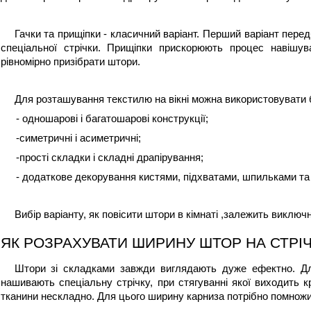
Гачки та прищіпки - класичний варіант. Перший варіант перед
спеціальної стрічки. Прищіпки прискорюють процес навішу
рівномірно призібрати штори.
Для розташування текстилю на вікні можна використовувати б
- одношарові і багатошарові конструкції;
-симетричні і асиметричні;
-прості складки і складні драпірування;
- додаткове декорування кистями, підхватами, шпильками та 
Вибір варіанту, 
як повісити штори в кімнаті 
,залежить виключно
ЯК РОЗРАХУВАТИ ШИРИНУ ШТОР НА СТРІЧ
Штори зі складками завжди виглядають дуже ефектно. Дл
нашивають спеціальну стрічку, при стягуванні якої виходить кр
тканини нескладно. Для цього ширину карниза потрібно помножи