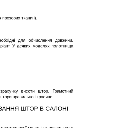
я прозорих тканин).
обхідні для обчислення довжини. 
ріант. У деяких моделях полотнища 
зрахунку висоти штор. Грамотний 
 штори
 правильно і красиво.
АННЯ ШТОР В САЛОНІ 
виготовленої моделі та правильного 