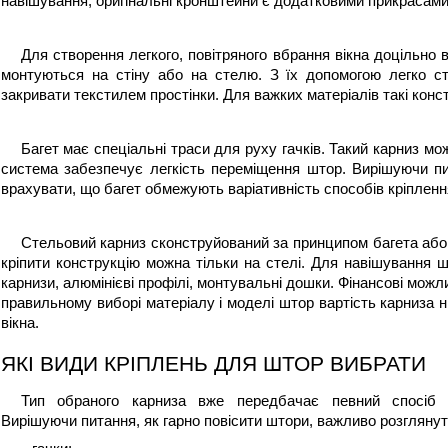
навішування, оригінальні кронштейни є додатковими прикрасами
Для створення легкого, повітряного вбрання вікна доцільно в
монтуються на стіну або на стелю. З їх допомогою легко ств
закривати текстилем простінки. Для важких матеріалів такі конст
Багет має спеціальні траси для руху гачків. Такий карниз можн
система забезпечує легкість переміщення штор. Вирішуючи пи
врахувати, що багет обмежують варіативність способів кріплен
Стельовий карниз сконструйований за принципом багета або ш
кріпити конструкцію можна тільки на стелі. Для навішування ш
карнизи, алюмінієві профілі, монтувальні дошки. Фінансові можл
правильному виборі матеріалу і моделі штор вартість карниза ні
вікна.                  
ЯКІ ВИДИ КРІПЛЕНЬ ДЛЯ ШТОР ВИБРАТИ
Тип обраного карниза вже передбачає певний спосіб крі
Вирішуючи питання, 
як гарно повісити штори
, важливо розглянут