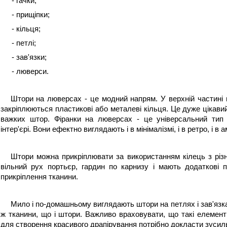
- гачки;
- прищіпки;
- кільця;
- петлі;
- зав'язки;
- люверси.
Штори на люверсах - це модний напрям. У верхній частині 
закріплюються пластикові або металеві кільця. Це дуже цікавий 
важких штор. Фіранки на люверсах - це універсальний тип 
інтер'єрі. Вони ефектно виглядають і в мінімалізмі, і в ретро, і в ам
Штори можна прикріплювати за використанням кілець з різн
вільний рух портьєр, гардин по карнизу і мають додаткові 
прикріплення тканини.
Мило і по-домашньому виглядають штори на петлях і зав'язках.
ж тканини, що і штори. Важливо враховувати, що такі елемент
для створення красивого драпірування потрібно докласти зусил