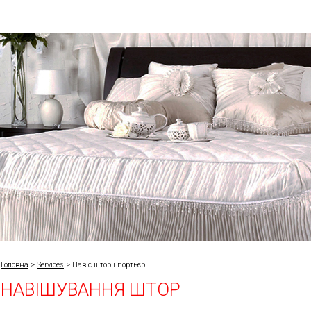
Головна
>
Services
>
Навіс штор і портьєр
НАВІШУВАННЯ ШТОР