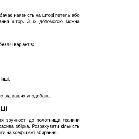
бачає наявність на шторі петель або 
вання штор. З їх допомогою можна 
езліч варіантів:
інші.
 від ваших уподобань.        
ЦІ
я зручності до полотнища тканини 
асива збірка. Розрахувати кількість 
ти на коефіцієнт збирання: