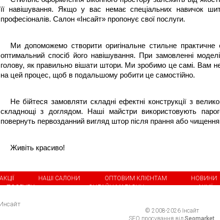
її навішування. Якщо у вас немає спеціальних навичок шит
професіоналів. Салон «Інсайт» пропонує свої послуги.
Ми допоможемо створити оригінальне стильне практичне о
оптимальний спосіб його навішування. При замовленні моделі
голову, 
як правильно вішати штори
. Ми зробимо це самі. Вам н
на цей процес, щоб в подальшому робити це самостійно.
Не бійтеся замовляти складні ефектні конструкції з великою
складнощі з доглядом. Наші майстри використовують пароген
повернуть первозданний вигляд штор після прання або чищення
Живіть красиво!
АКЦІЇ
НАШІ САЛОНИ
ОПТОВИМ КЛІЄНТАМ
НОВИНИ
ПОСЛУГИ
ОНЛАЙН-МАГАЗИН
АКЦІЇ
© 2008-2026 Інсайт
SEO просування від
Seomarket